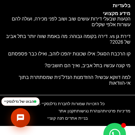
בלעדיות
מידע מקצועי
הטעות שבעלי דירות עושים שוב ושוב לפני מכירה, ועולה להם
עשרות אלפי שקלים
דירת גן vs. דירה בקומה גבוהה: מה באמת שווה יותר בתל אביב
של 2026?
קו הרכבת הסגול: אילו שכונות יהפכו לזהב, ואילו כבר פספסתם
נדלנסקיי | NadlanSky
BETA
עב
EN
זמינים לענות • Available
מי קונה עכשיו בתל אביב, ואיך הם חושבים?
למה דווקא עכשיו? ההזדמנות הנדל"נית שמסתתרת בתוך
אי-הוודאות
הבוט של נדלנסקיי
כל הזכויות שמורות לחברת נדלנסקיי 2026
מדיניות פרטיות
הצהרת נגישות
תקנון אתר
בניית אתרים חנה קוציי