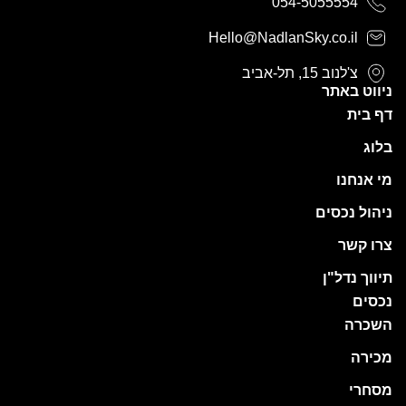
054-5055554
Hello@NadlanSky.co.il
צ'לנוב 15, תל-אביב
ניווט באתר
דף בית
בלוג
מי אנחנו
ניהול נכסים
צרו קשר
תיווך נדל"ן
נכסים
השכרה
מכירה
מסחרי