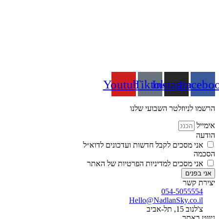
Youtube
Tiktok
Instagram
Facebo
הרשמו לניוזלטר השבועי שלנו
אימייל
הודעה
אני מסכים לקבל חדשות ועדכונים לדוא״ל
הסכמה
אני מסכים למדיניות הפרטיות של האתר
אני בפנים
יצירת קשר
054-5055554
Hello@NadlanSky.co.il
צ'לנוב 15, תל-אביב
ניווט באתר