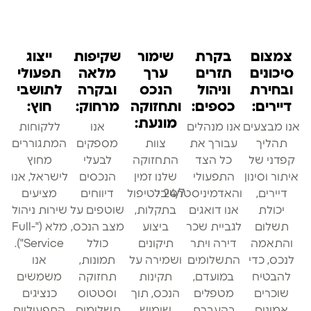
צמצום
בקרת
שימור
שקיפות
ייצוג
סיכונים
תזרים
ערך
מלאה
תפעולי
ובחירת
וניהול
הנכס
ובקרה
לתושבי
דיירים:
כספים:
ותחזוקה
מרחוק:
חוץ:
מונעת:
אנו מבצעים
אנו מנהלים
אנו
ללקוחות
תהליך
עבורך את
צוות
מספקים
המתגוררים
קפדני של
כל הצד
התחזוקה
לבעלי
מחוץ
איתור וסינון
התפעולי
שלנו זמין
הנכסים
לישראל, אנו
דיירים,
והאדמיניסטרטיבי.
24/7 לטיפול
דיווחים
מציעים
יכולת
אנו דואגים
בתקלות,
שוטפים על
שירות ניהול
תשלום
לגביית שכר
ביצוע
מצב הנכס,
מלא ("Full-
והתאמה
דירה ויתר
תיקונים
כולל
Service").
לנכס, כדי
התשלומים
ושמירה על
תמונות,
אנו
להבטיח
במועדם,
תקינות
תחזוקה
משמשים
נדלנסקיי | NadlanSky
שוכרים
מטפלים
הנכס, תוך
וסטטוס
כנציגים
BETA
עב
EN
זמינים לענות • Available
אמינים
בהעברת
שימוש
תשלומים,
התפעוליים