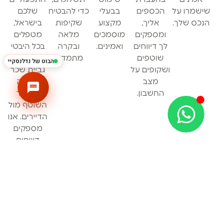
שישמרו על
הכספים
בבעלי
כדי להבטיח
שלכם
הנכס שלך.
אליך,
מקצוע
שקיפות
בישראל,
ומספקים
מוסמכים
מלאה
מטפלים
לך דיווחים
ואמינים.
ובקרה
בכל היבטי
שוטפים
מתמדת.
התחזוקה,
הבוט של נדלנסקיי
ושקופים על
גביית שכר
מצב
הדירה
החשבון.
והקשר
השוטף מול
הדיירים. אנו
מספקים
דיווחים
שוטפים
באנגלית,
כדי להבטיח
שהנכס
שלכם
מנוהל