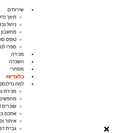
שירותים
תיווך נדל
ניהול נכ
מחשבון 
טופס סוכ
ספרו לנ
מכירה
השכרה
מסחרי
בלעדיות
למה נדלנסקי
מכירת נכ
מחפשים נ
שוכרים א
אתכם בכ
איתור וס
גביית דמ