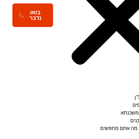
בואו
נדבר
"ן
סים
משכנתא
נים
ו מה אתם מחפשים