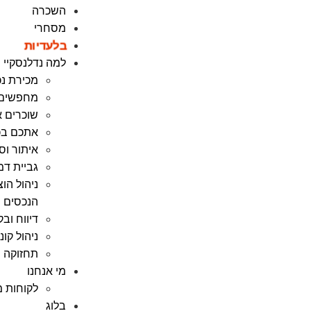
השכרה
מסחרי
בלעדיות
למה נדלנסקיי
מכירת נכ
מחפשים נ
שוכרים א
אתכם בכ
איתור וס
גביית דמ
ניהול הו
הנכסים
דיווח וב
ניהול קו
תחזוקה ש
מי אנחנו
לקוחות מ
בלוג