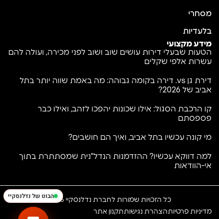
מסחרי
בלעדיות
מידע מקצועי
הטעות שבעלי דירות עושים שוב ושוב לפני מכירה, ועולה להם
עשרות אלפי שקלים
דירת גן vs. דירה בקומה גבוהה: מה באמת שווה יותר בתל
אביב של 2026?
קו הרכבת הסגול: אילו שכונות יהפכו לזהב, ואילו כבר
פספסתם
נדלנסקיי | NadlanSky
BETA
עב
EN
זמינים לענות • Available
מי קונה עכשיו בתל אביב, ואיך הם חושבים?
למה דווקא עכשיו? ההזדמנות הנדל"נית שמסתתרת בתוך
אי-הוודאות
הבוט של נדלנסקיי
כל הזכויות שמורות לחברת נדלנסקיי 2026
מדיניות פרטיות
הצהרת נגישות
תקנון אתר